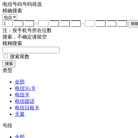
电信号码
号码筛选
精确搜索
-
-
注：按手机号所在位数
搜索，不确定请留空
模糊搜索
搜索尾数
类型
全部
电信5G卡
电信卡
电信固话
电信日租卡
天翼
号段
全部