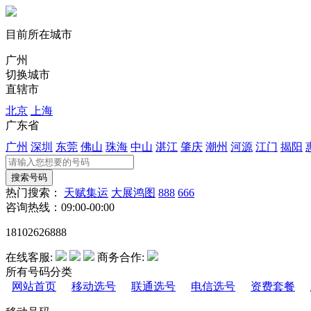
目前所在城市
广州
切换城市
直辖市
北京
上海
广东省
广州
深圳
东莞
佛山
珠海
中山
湛江
肇庆
潮州
河源
江门
揭阳
热门搜索：
天赋集运
大展鸿图
888
666
咨询热线：09:00-00:00
18102626888
在线客服:
商务合作:
所有号码分类
网站首页
移动选号
联通选号
电信选号
资费套餐