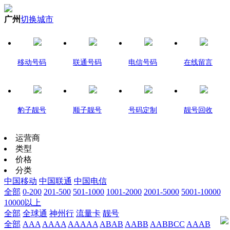
广州
切换城市
移动号码
联通号码
电信号码
在线留言
豹子靓号
顺子靓号
号码定制
靓号回收
运营商
类型
价格
分类
中国移动
中国联通
中国电信
全部
0-200
201-500
501-1000
1001-2000
2001-5000
5001-10000
10000以上
全部
全球通
神州行
流量卡
靓号
全部
AAA
AAAA
AAAAA
ABAB
AABB
AABBCC
AAAB