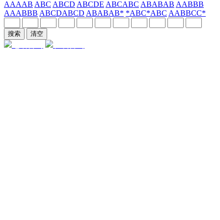
AAAAB
ABC
ABCD
ABCDE
ABCABC
ABABAB
AABBB
AAABBB
ABCDABCD
ABABAB*
*ABC*ABC
AABBCC*
电话咨询
在线咨询